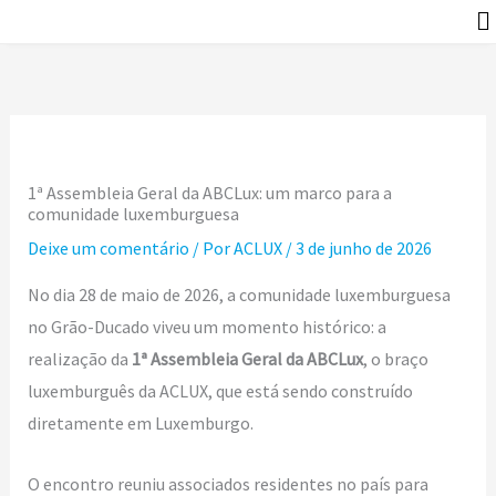
Ir
P
para
e
o
s
conteúdo
q
u
1ª Assembleia Geral da ABCLux: um marco para a
i
comunidade luxemburguesa
s
Deixe um comentário
/ Por
ACLUX
/
3 de junho de 2026
a
No dia 28 de maio de 2026, a comunidade luxemburguesa
r
no Grão-Ducado viveu um momento histórico: a
realização da
1ª Assembleia Geral da ABCLux
, o braço
luxemburguês da ACLUX, que está sendo construído
diretamente em Luxemburgo.
O encontro reuniu associados residentes no país para