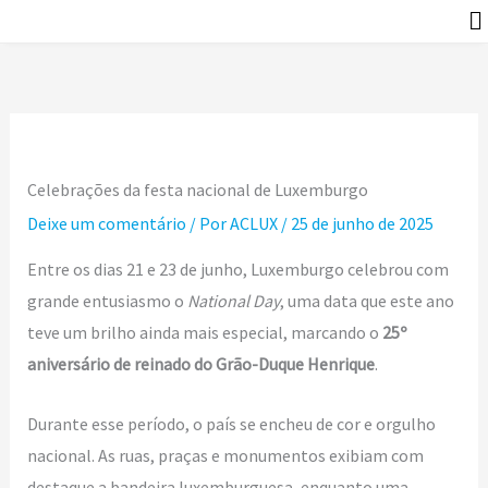
Ir
P
para
e
o
s
conteúdo
q
u
Celebrações da festa nacional de Luxemburgo
i
Deixe um comentário
/ Por
ACLUX
/
25 de junho de 2025
s
a
Entre os dias 21 e 23 de junho, Luxemburgo celebrou com
r
grande entusiasmo o
National Day
, uma data que este ano
teve um brilho ainda mais especial, marcando o
25º
aniversário de reinado do Grão-Duque Henrique
.
Durante esse período, o país se encheu de cor e orgulho
nacional. As ruas, praças e monumentos exibiam com
destaque a bandeira luxemburguesa, enquanto uma